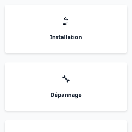
🚿
Installation
🔧
Dépannage