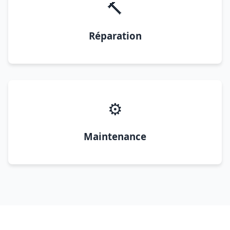
🔨
Réparation
⚙️
Maintenance