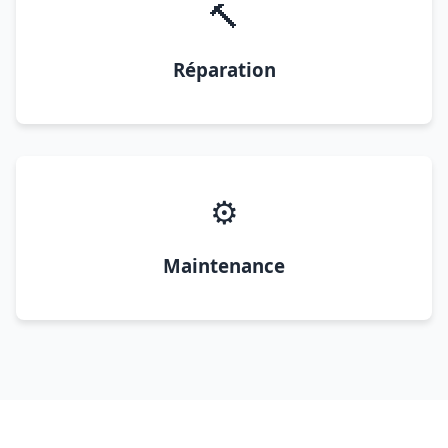
🔨
Réparation
⚙️
Maintenance