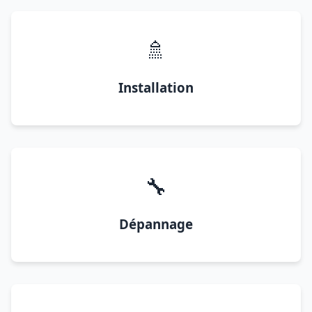
🚿
Installation
🔧
Dépannage