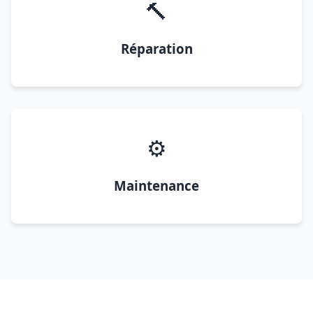
🔨
Réparation
⚙️
Maintenance