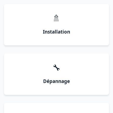
🚿
Installation
🔧
Dépannage