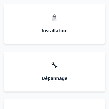
🚿
Installation
🔧
Dépannage