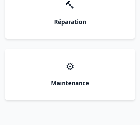
🔨
Réparation
⚙️
Maintenance