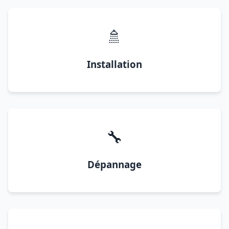
🚿
Installation
🔧
Dépannage