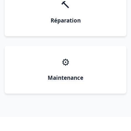
🔨
Réparation
⚙️
Maintenance