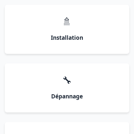
🚿
Installation
🔧
Dépannage