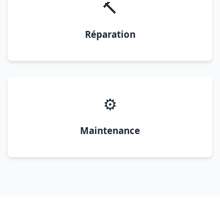
🔨
Réparation
⚙️
Maintenance