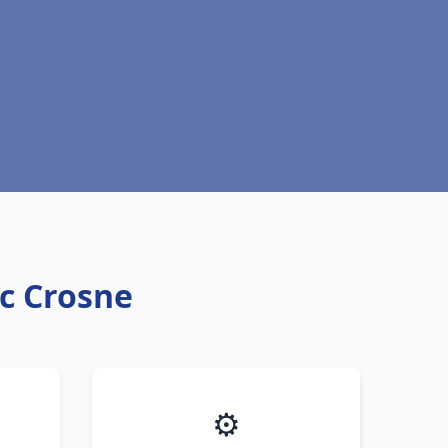
ic Crosne
⚙️