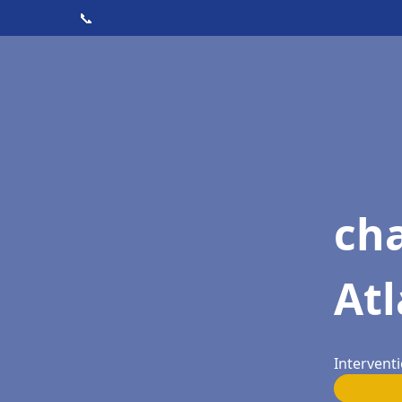
📞
cha
Atl
Interventi