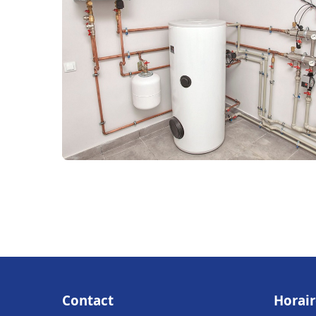
Contact
Horair