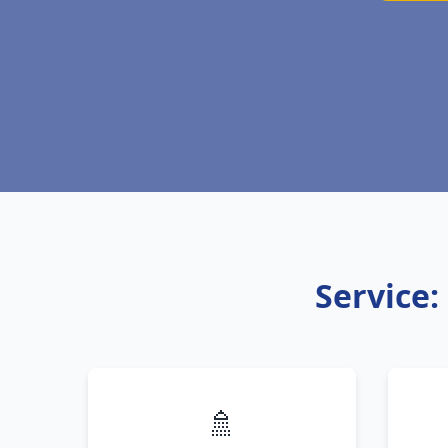
Service:
🚿