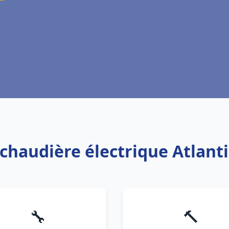
 chaudière électrique Atlant
🔧
🔨