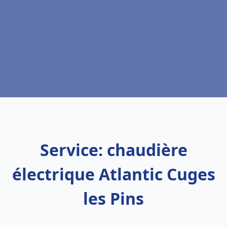
Service: chaudière
électrique Atlantic Cuges
les Pins