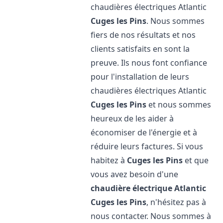
chaudières électriques Atlantic
Cuges les Pins
. Nous sommes
fiers de nos résultats et nos
clients satisfaits en sont la
preuve. Ils nous font confiance
pour l'installation de leurs
chaudières électriques Atlantic
Cuges les Pins
et nous sommes
heureux de les aider à
économiser de l'énergie et à
réduire leurs factures. Si vous
habitez à
Cuges les Pins
et que
vous avez besoin d'une
chaudière électrique Atlantic
Cuges les Pins
, n'hésitez pas à
nous contacter. Nous sommes à