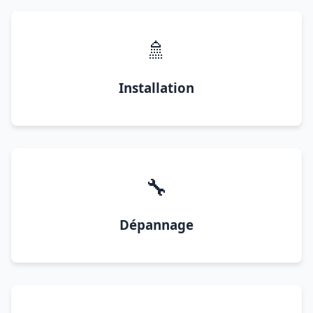
🚿
Installation
🔧
Dépannage