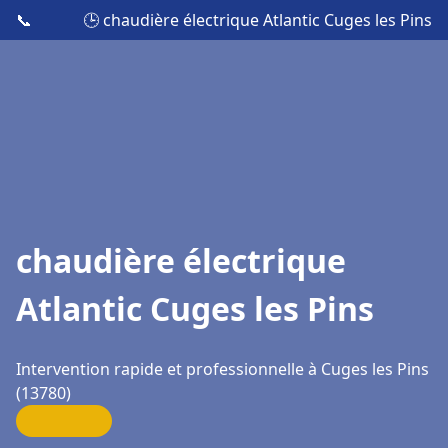
📞
🕒 chaudière électrique Atlantic Cuges les Pins
chaudière électrique
Atlantic Cuges les Pins
Intervention rapide et professionnelle à Cuges les Pins
(13780)