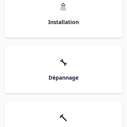
🚿
Installation
🔧
Dépannage
🔨