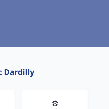
c Dardilly
⚙️