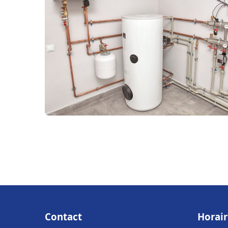
Contact
Horair