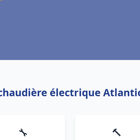
chaudière électrique Atlanti
🔧
🔨