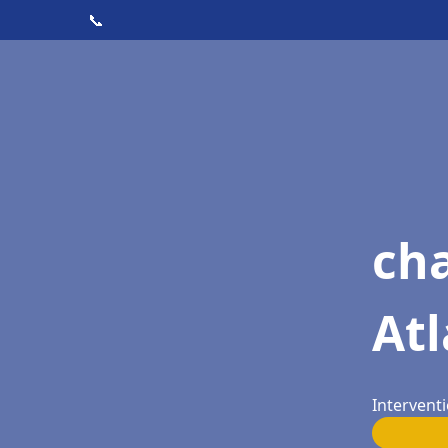
📞
cha
Atl
Interventi