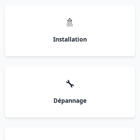
🚿
Installation
🔧
Dépannage