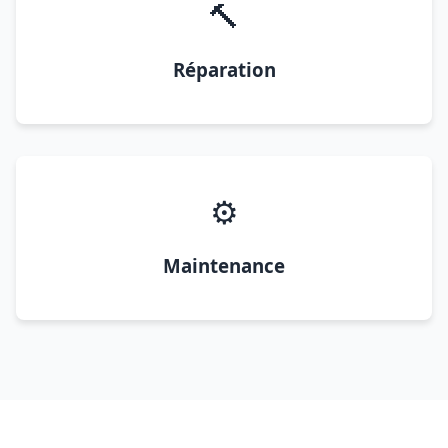
🔨
Réparation
⚙️
Maintenance