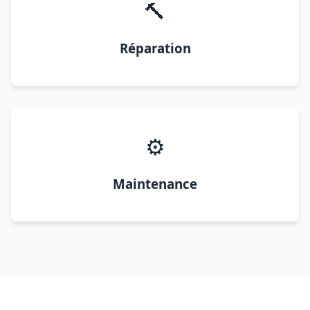
🔨
Réparation
⚙️
Maintenance