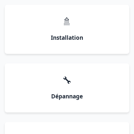
🚿
Installation
🔧
Dépannage