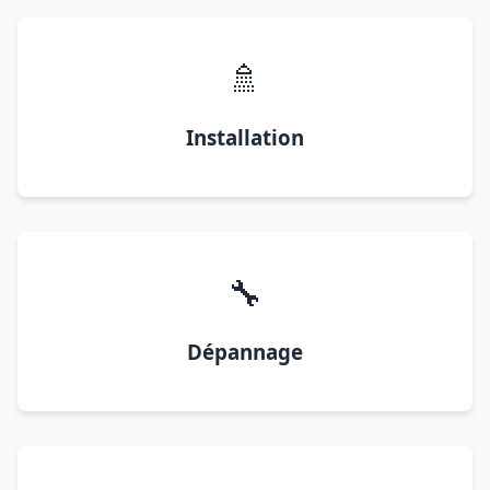
🚿
Installation
🔧
Dépannage