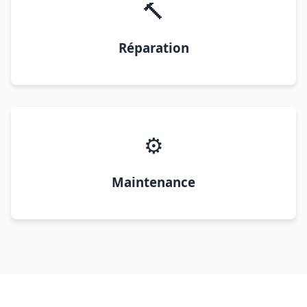
🔨
Réparation
⚙️
Maintenance