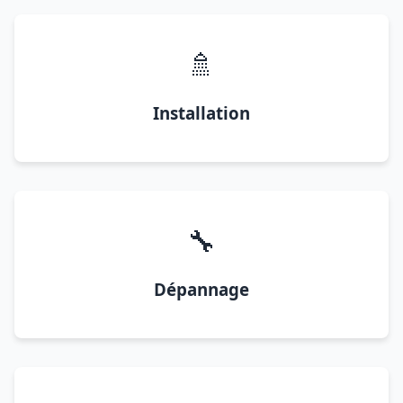
🚿
Installation
🔧
Dépannage