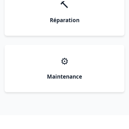
🔨
Réparation
⚙️
Maintenance