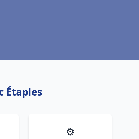
c Étaples
⚙️