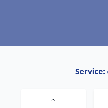
Service:
🚿