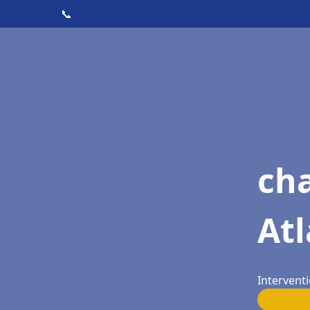
📞
cha
Atl
Interventi