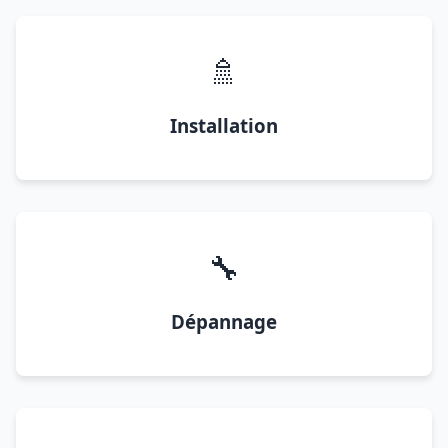
🚿
Installation
🔧
Dépannage