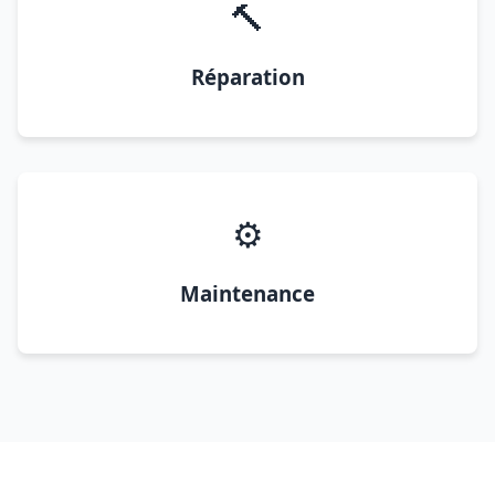
🔨
Réparation
⚙️
Maintenance