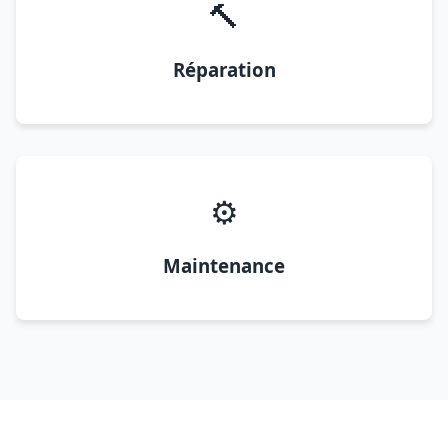
🔨
Réparation
⚙️
Maintenance