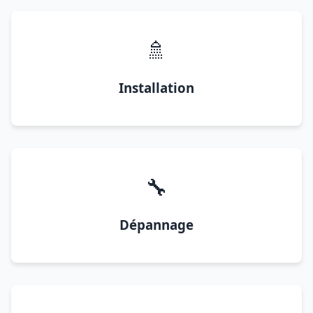
🚿
Installation
🔧
Dépannage