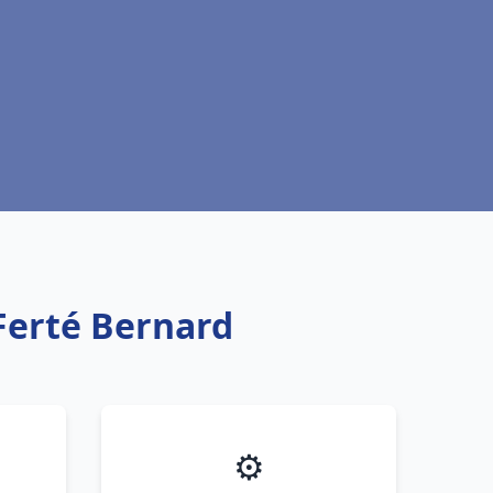
 Ferté Bernard
⚙️