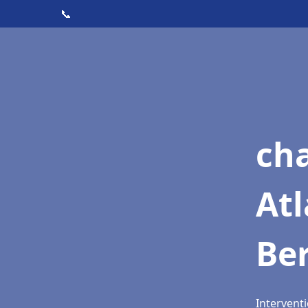
📞
cha
Atl
Be
Interventi