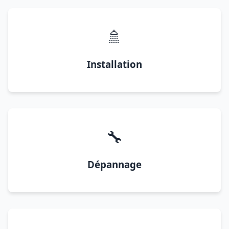
🚿
Installation
🔧
Dépannage