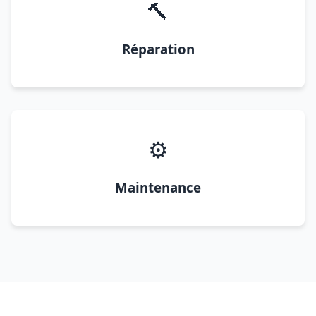
🔨
Réparation
⚙️
Maintenance