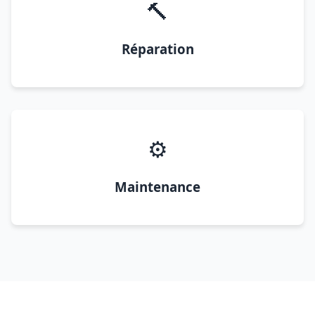
🔨
Réparation
⚙️
Maintenance