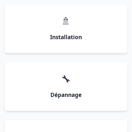
🚿
Installation
🔧
Dépannage