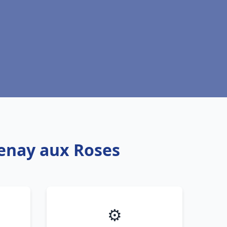
tenay aux Roses
⚙️