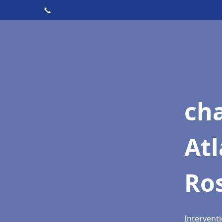
📞
cha
Atl
Ro
Intervent