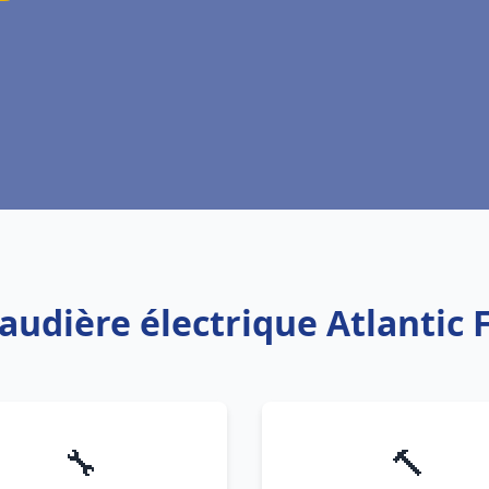
haudière électrique Atlantic 
🔧
🔨