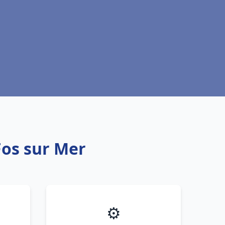
Fos sur Mer
⚙️