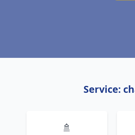
Service: c
🚿