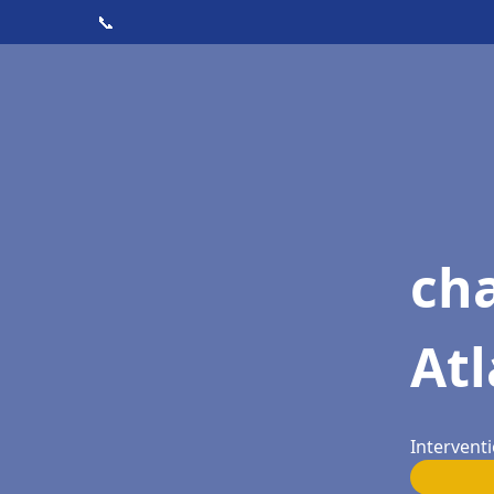
📞
cha
Atl
Interventi