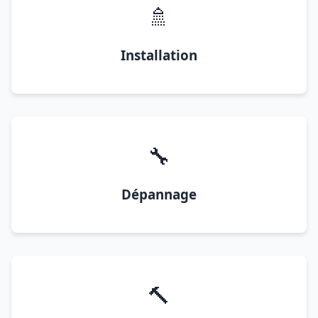
🚿
Installation
🔧
Dépannage
🔨