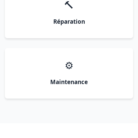
🔨
Réparation
⚙️
Maintenance