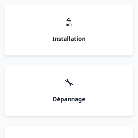
🚿
Installation
🔧
Dépannage