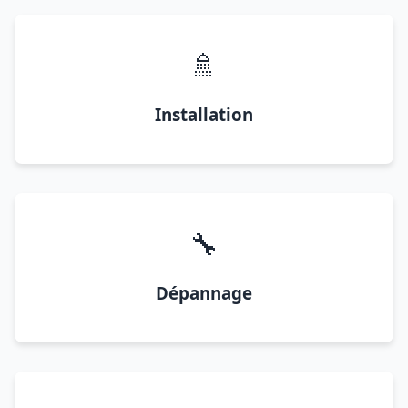
🚿
Installation
🔧
Dépannage