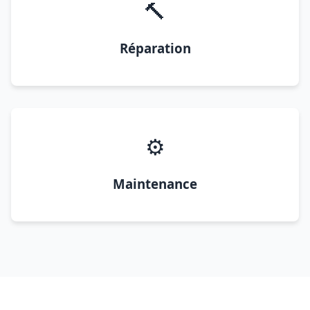
🔨
Réparation
⚙️
Maintenance