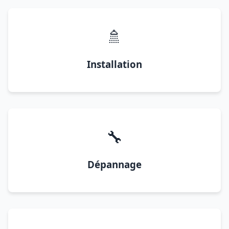
🚿
Installation
🔧
Dépannage