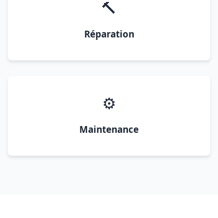
🔨
Réparation
⚙️
Maintenance