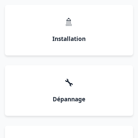
🚿
Installation
🔧
Dépannage