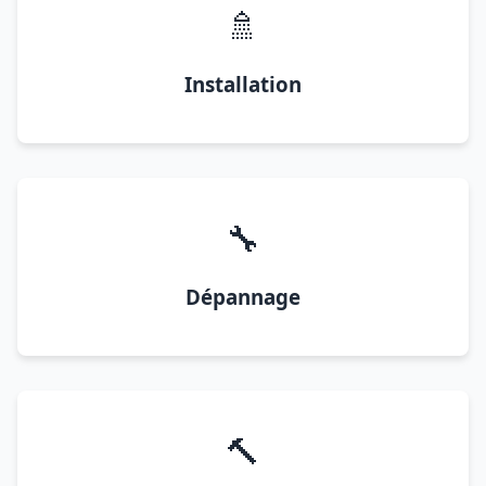
🚿
Installation
🔧
Dépannage
🔨