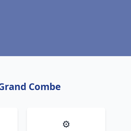
a Grand Combe
⚙️