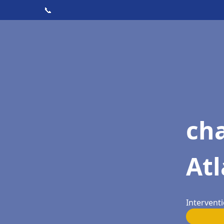
📞
cha
At
Intervent