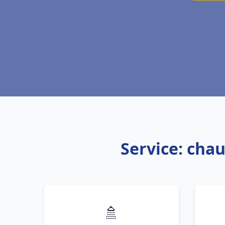
Service: cha
🚿