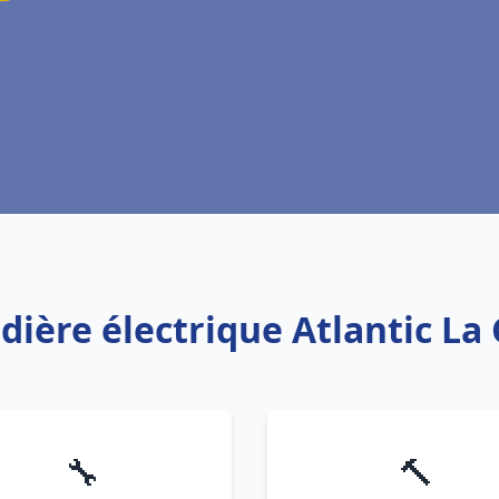
udière électrique Atlantic L
🔧
🔨