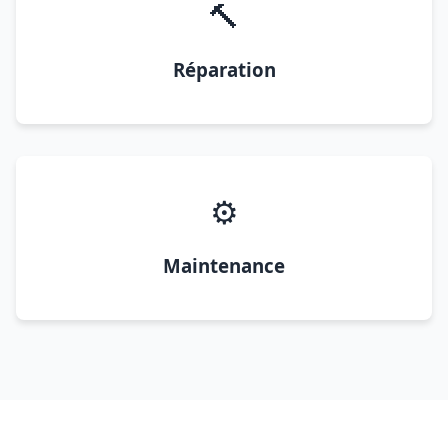
🔨
Réparation
⚙️
Maintenance