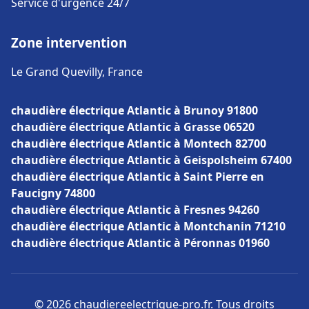
Service d'urgence 24/7
Zone intervention
Le Grand Quevilly, France
chaudière électrique Atlantic à Brunoy 91800
chaudière électrique Atlantic à Grasse 06520
chaudière électrique Atlantic à Montech 82700
chaudière électrique Atlantic à Geispolsheim 67400
chaudière électrique Atlantic à Saint Pierre en
Faucigny 74800
chaudière électrique Atlantic à Fresnes 94260
chaudière électrique Atlantic à Montchanin 71210
chaudière électrique Atlantic à Péronnas 01960
© 2026 chaudiereelectrique-pro.fr. Tous droits