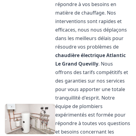
répondre à vos besoins en
matière de chauffage. Nos
interventions sont rapides et
efficaces, nous nous déplaçons
dans les meilleurs délais pour
résoudre vos problèmes de
chaudière électrique Atlantic
Le Grand Quevilly
. Nous
offrons des tarifs compétitifs et
des garanties sur nos services
pour vous apporter une totale
tranquillité d'esprit. Notre
équipe de plombiers
expérimentés est formée pour
répondre à toutes vos questions
et besoins concernant les