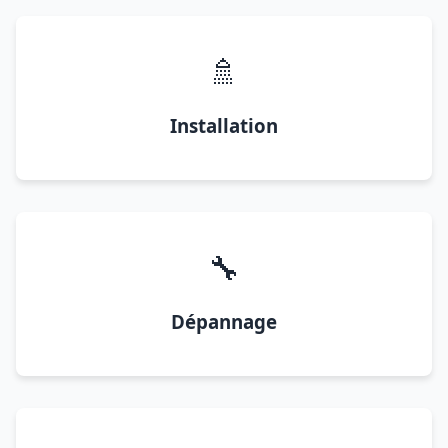
🚿
Installation
🔧
Dépannage