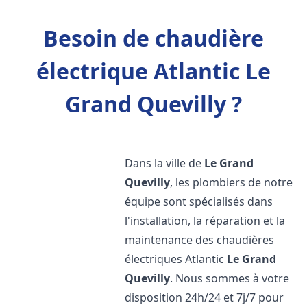
Besoin de chaudière
électrique Atlantic Le
Grand Quevilly ?
Dans la ville de
Le Grand
Quevilly
, les plombiers de notre
équipe sont spécialisés dans
l'installation, la réparation et la
maintenance des chaudières
électriques Atlantic
Le Grand
Quevilly
. Nous sommes à votre
disposition 24h/24 et 7j/7 pour