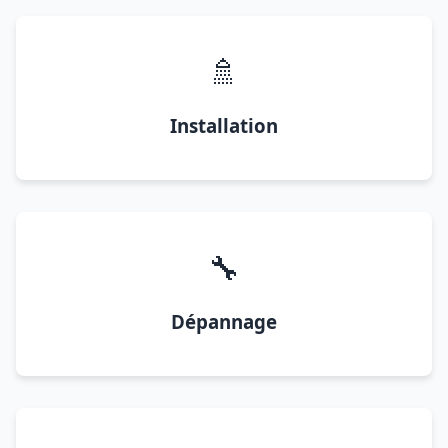
🚿
Installation
🔧
Dépannage