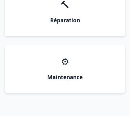
🔨
Réparation
⚙️
Maintenance