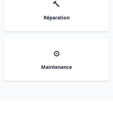
🔨
Réparation
⚙️
Maintenance