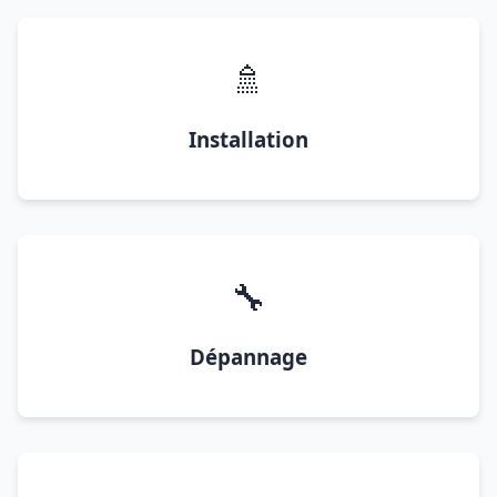
🚿
Installation
🔧
Dépannage