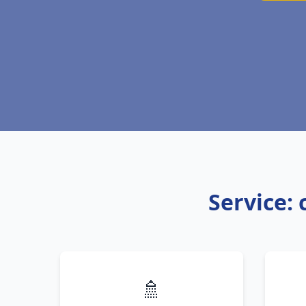
Service:
🚿