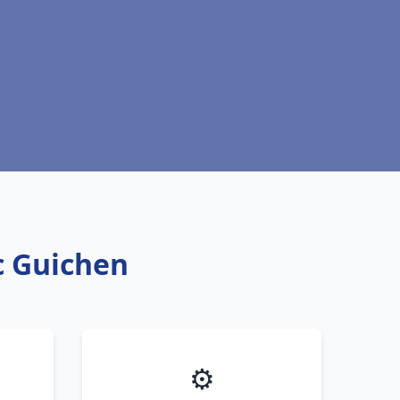
c Guichen
⚙️