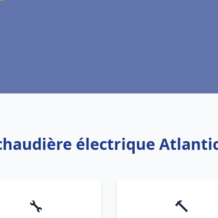
 chaudière électrique Atlanti
🔧
🔨