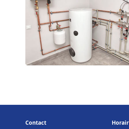
Contact
Horair