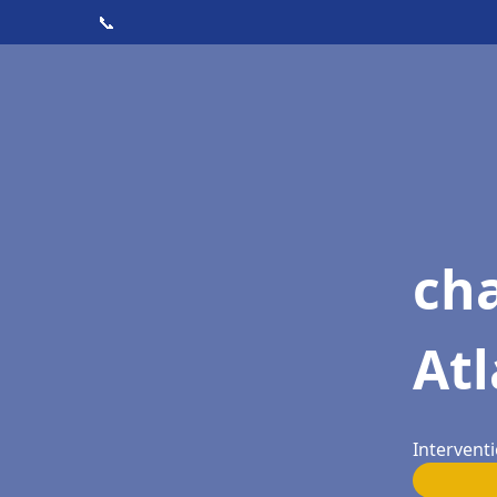
📞
cha
Atl
Intervent