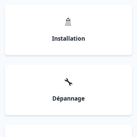
🚿
Installation
🔧
Dépannage