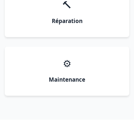
🔨
Réparation
⚙️
Maintenance