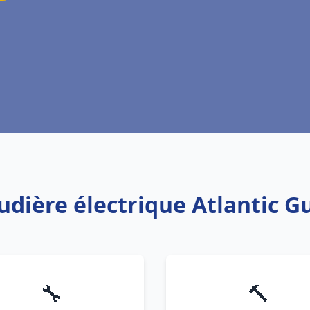
udière électrique Atlantic 
🔧
🔨