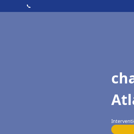
📞
cha
Atl
Intervent