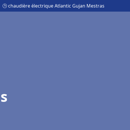
🕒 chaudière électrique Atlantic Gujan Mestras
as