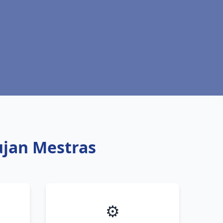
Gujan Mestras
⚙️