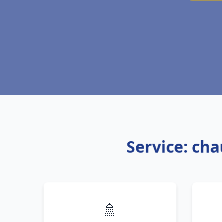
Service: cha
🚿