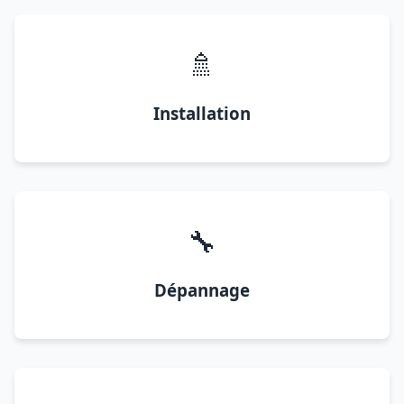
🚿
Installation
🔧
Dépannage