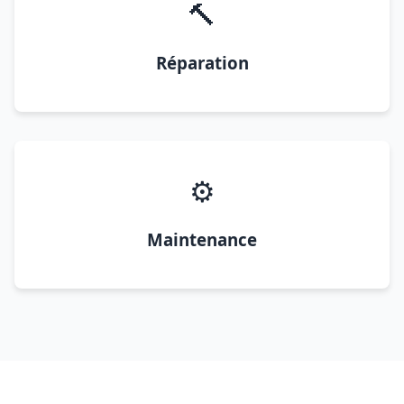
🔨
Réparation
⚙️
Maintenance