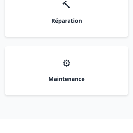
🔨
Réparation
⚙️
Maintenance