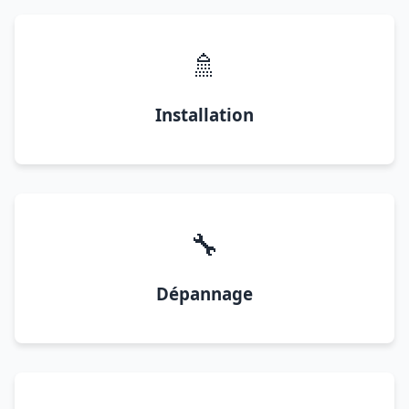
🚿
Installation
🔧
Dépannage