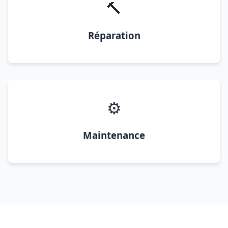
🔨
Réparation
⚙️
Maintenance