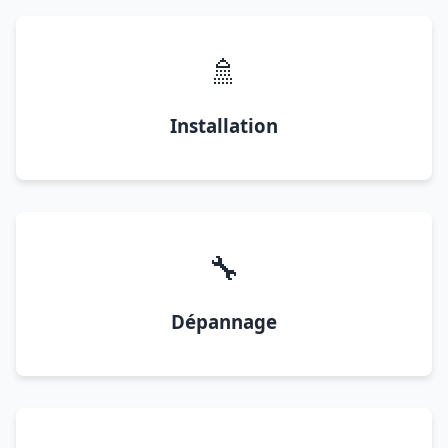
🚿
Installation
🔧
Dépannage