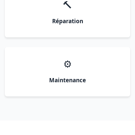
🔨
Réparation
⚙️
Maintenance