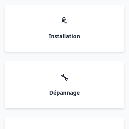
🚿
Installation
🔧
Dépannage