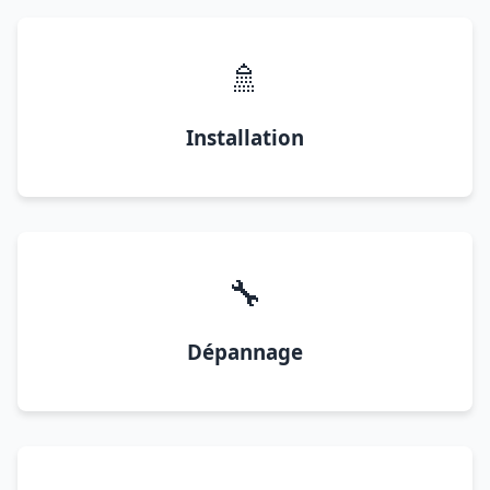
🚿
Installation
🔧
Dépannage