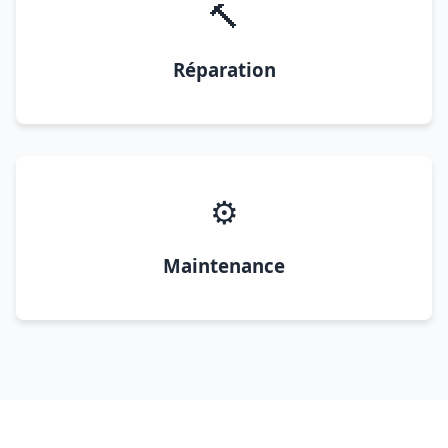
🔨
Réparation
⚙️
Maintenance