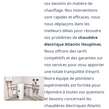
vos besoins en matière de
chauffage. Nos interventions
sont rapides et efficaces, nous
nous déplaçons dans les
meilleurs délais pour résoudre
vos problèmes de
chaudière
électrique Atlantic
Houplines
.
Nous offrons des tarifs
compétitifs et des garanties sur
nos services pour vous apporter
une totale tranquillité d'esprit.
Notre équipe de plombiers
expérimentés est formée pour
répondre à toutes vos questions
et besoins concernant les
chaudières électriques Atlantic