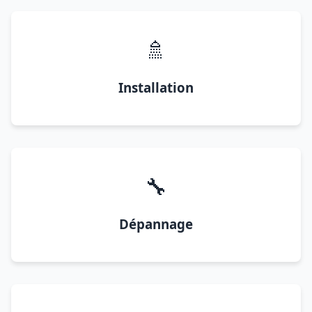
🚿
Installation
🔧
Dépannage