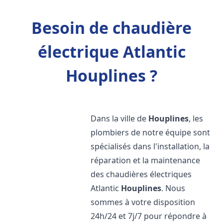
Besoin de chaudière
électrique Atlantic
Houplines ?
Dans la ville de
Houplines
, les
plombiers de notre équipe sont
spécialisés dans l'installation, la
réparation et la maintenance
des chaudières électriques
Atlantic
Houplines
. Nous
sommes à votre disposition
24h/24 et 7j/7 pour répondre à