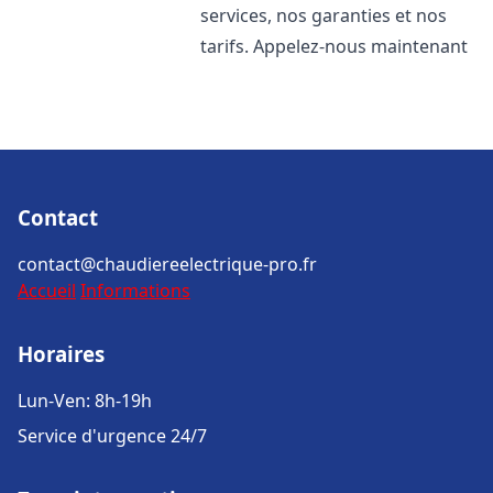
services, nos garanties et nos
tarifs. Appelez-nous maintenant
Contact
contact@chaudiereelectrique-pro.fr
Accueil
Informations
Horaires
Lun-Ven: 8h-19h
Service d'urgence 24/7