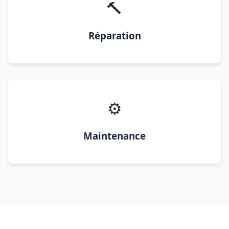
🔨
Réparation
⚙️
Maintenance