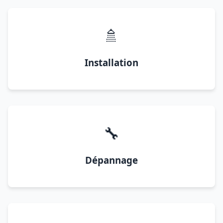
🚿
Installation
🔧
Dépannage