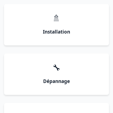
🚿
Installation
🔧
Dépannage