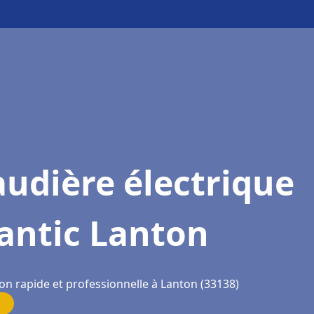
udière électrique
antic Lanton
on rapide et professionnelle à Lanton (33138)