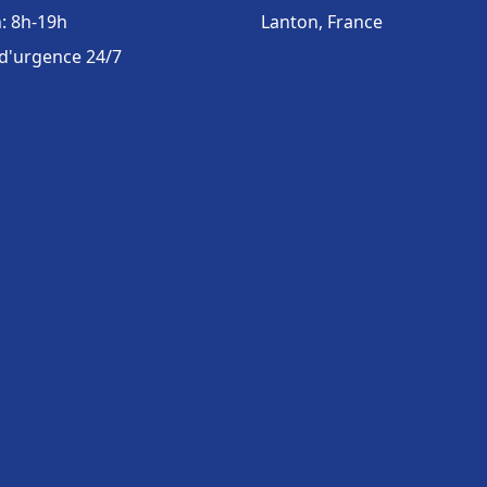
: 8h-19h
Lanton, France
 d'urgence 24/7