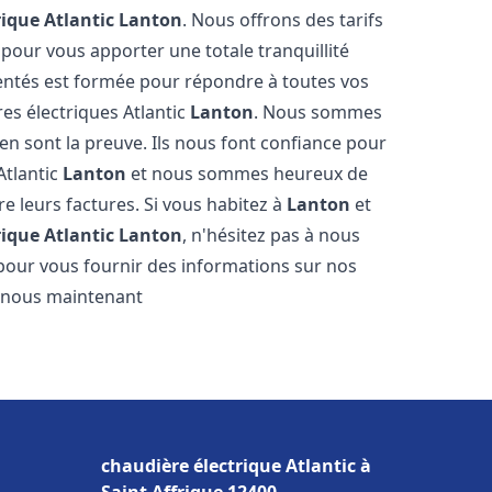
rique Atlantic
Lanton
. Nous offrons des tarifs
 pour vous apporter une totale tranquillité
entés est formée pour répondre à toutes vos
es électriques Atlantic
Lanton
. Nous sommes
s en sont la preuve. Ils nous font confiance pour
Atlantic
Lanton
et nous sommes heureux de
re leurs factures. Si vous habitez à
Lanton
et
rique Atlantic
Lanton
, n'hésitez pas à nous
pour vous fournir des informations sur nos
ez-nous maintenant
chaudière électrique Atlantic à