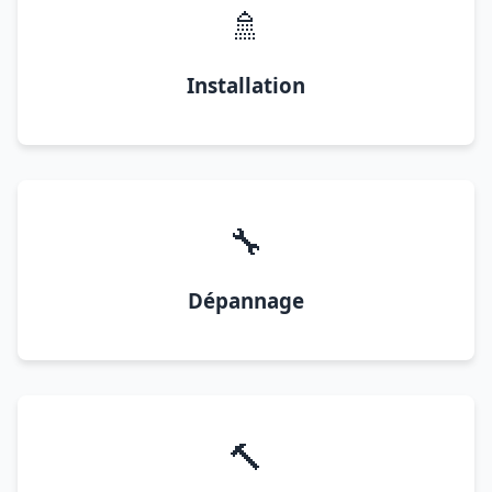
🚿
Installation
🔧
Dépannage
🔨