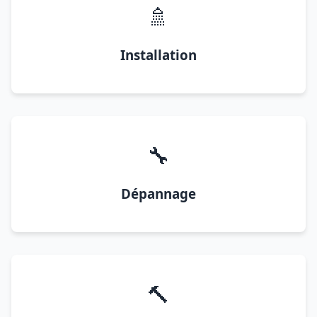
🚿
Installation
🔧
Dépannage
🔨