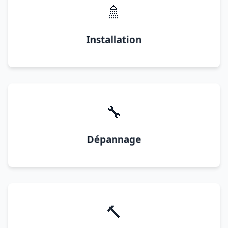
🚿
Installation
🔧
Dépannage
🔨