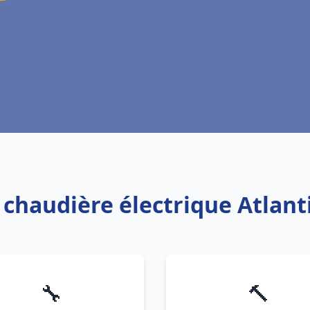
 chaudière électrique Atlanti
🔧
🔨