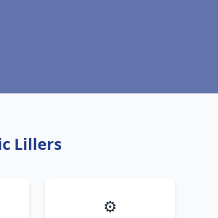
c Lillers
⚙️