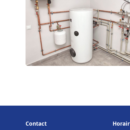
Contact
Horair