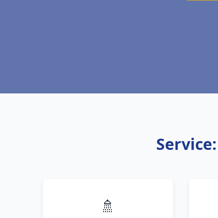
Service:
🚿