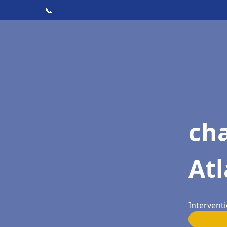
📞
cha
Atl
Interventi