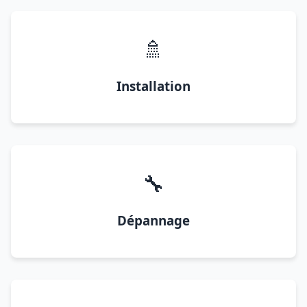
🚿
Installation
🔧
Dépannage