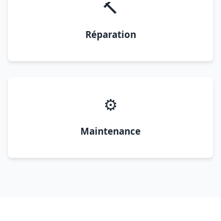
🔨
Réparation
⚙️
Maintenance