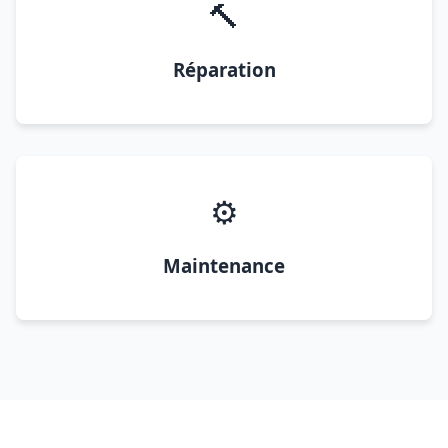
🔨
Réparation
⚙️
Maintenance