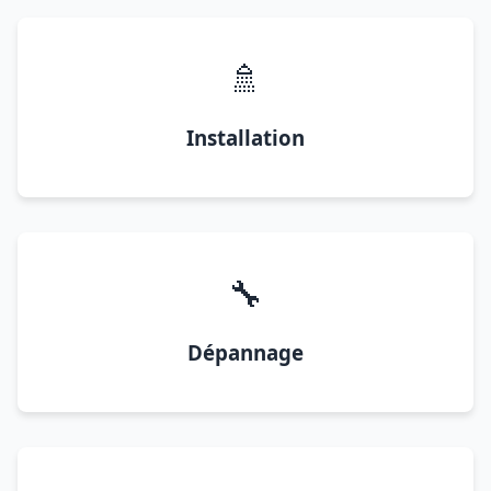
🚿
Installation
🔧
Dépannage